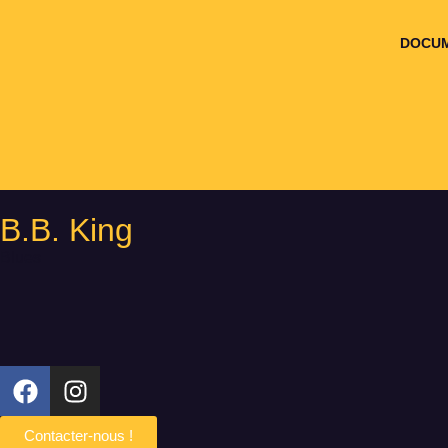
DOCUM
B.B. King
Blues
Contacter-nous !