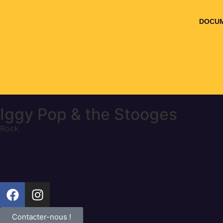
DOCUM
Iggy Pop & the Stooges
Rock
Contacter-nous !