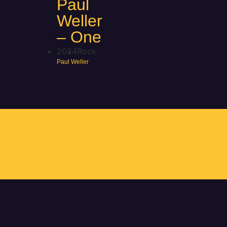
Paul
Weller
– One
2024
Rock
Paul Weller