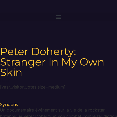
Peter Doherty:
Stranger In My Own
Skin
Rock
[yasr_visitor_votes size=medium]
Synopsis
Un documentaire événement sur la vie de la rockstar
britannique Peter Doherty et son combat contre l’addiction