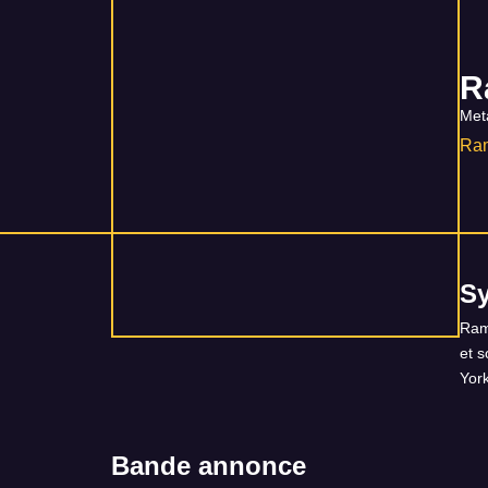
R
Met
Ra
S
Ram
et 
Yor
Bande annonce