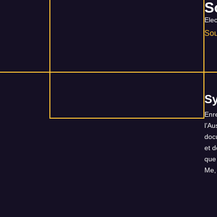
S
Elec
So
S
Enre
l’A
docu
et 
que
Me, 