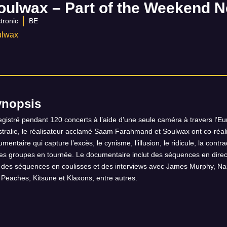
oulwax – Part of the Weekend N
tronic
BE
ulwax
ynopsis
gistré pendant 120 concerts à l’aide d’une seule caméra à travers l’Eur
ustralie, le réalisateur acclamé Saam Farahmand et Soulwax ont co-réa
mentaire qui capture l’excès, le cynisme, l’illusion, le ridicule, la cont
des groupes en tournée. Le documentaire inclut des séquences en dire
 des séquences en coulisses et des interviews avec James Murphy, Nanc
Peaches, Kitsune et Klaxons, entre autres.