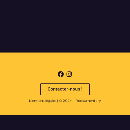
e
15
20
Contacter-nous !
Mentions légales
| © 2024 – Rockumentary