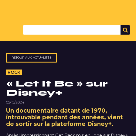
RETOUR AUX ACTUALITÉS
ROCK
« Let It Be » sur
Disney+
05/15/2024
Un documentaire datant de 1970,
introuvable pendant des années, vient
de sortir sur la plateforme Disney+.
Après l’impressionnant Get Back mis en ligne sur Disney+